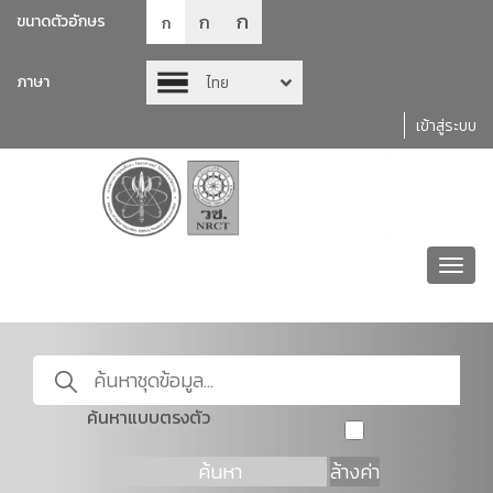
ก
ก
ขนาดตัวอักษร
ก
ภาษา
ไทย
เข้าสู่ระบบ
Toggl
navig
ค้นหาแบบตรงตัว
ค้นหา
ล้างค่า