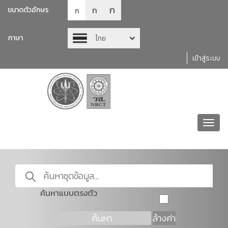
ก
ก
ขนาดตัวอักษร
ก
ภาษา
ไทย
เข้าสู่ระบบ
Toggl
navig
ค้นหาแบบตรงตัว
ค้นหา
ล้างค่า