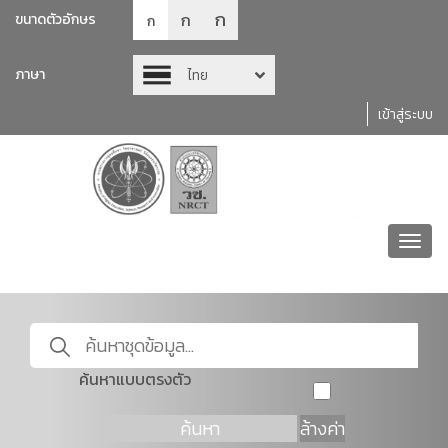
ก
ก
ขนาดตัวอักษร
ก
ภาษา
ไทย
เข้าสู่ระบบ
Toggl
navig
ค้นหาแบบตรงตัว
ค้นหา
ล้างค่า