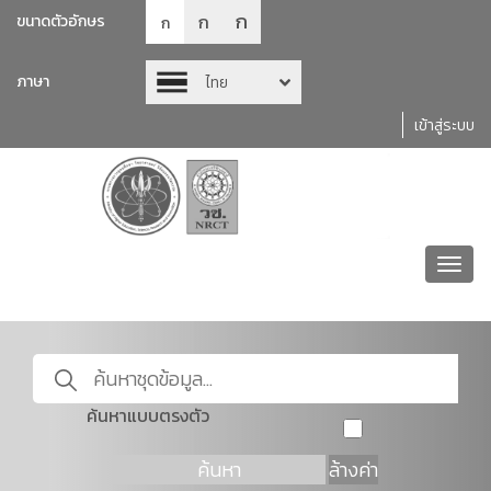
ก
ก
ขนาดตัวอักษร
ก
ภาษา
ไทย
เข้าสู่ระบบ
Toggl
navig
ค้นหาแบบตรงตัว
ค้นหา
ล้างค่า