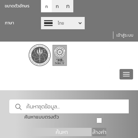
ก
ก
ขนาดตัวอักษร
ก
ภาษา
ไทย
เข้าสู่ระบบ
Toggl
navig
ค้นหาแบบตรงตัว
ค้นหา
ล้างค่า