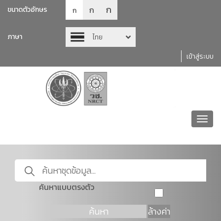
ก
ก
ขนาดตัวอักษร
ก
ภาษา
ไทย
เข้าสู่ระบบ
Toggl
navig
ค้นหาแบบตรงตัว
ค้นหา
ล้างค่า