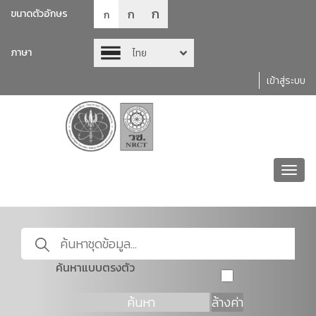
ก
ก
ขนาดตัวอักษร
ก
ภาษา
ไทย
เข้าสู่ระบบ
Toggl
navig
ค้นหาแบบตรงตัว
ค้นหา
ล้างค่า