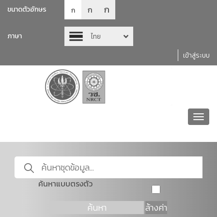
ก
ก
ขนาดตัวอักษร
ก
ภาษา
ไทย
เข้าสู่ระบบ
Toggl
navig
ค้นหาแบบตรงตัว
ค้นหา
ล้างค่า