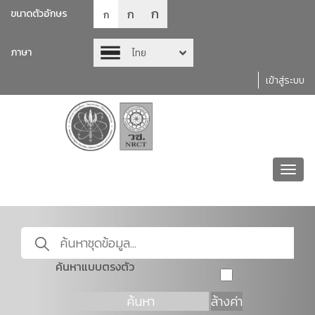
ก
ก
ขนาดตัวอักษร
ก
ภาษา
ไทย
เข้าสู่ระบบ
Toggl
navig
ค้นหาแบบตรงตัว
ค้นหา
ล้างค่า