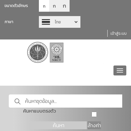
ก
ก
ขนาดตัวอักษร
ก
ภาษา
ไทย
เข้าสู่ระบบ
Toggl
navig
ค้นหาแบบตรงตัว
ค้นหา
ล้างค่า