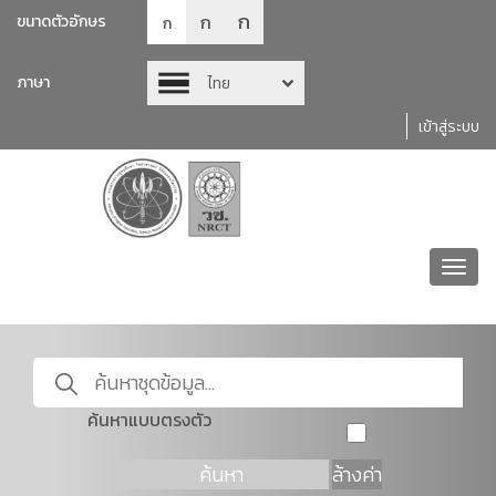
ก
ก
ขนาดตัวอักษร
ก
ภาษา
ไทย
เข้าสู่ระบบ
Toggl
navig
ค้นหาแบบตรงตัว
ค้นหา
ล้างค่า