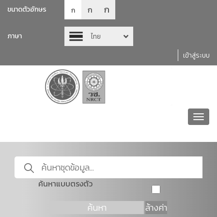
ก
ก
ขนาดตัวอักษร
ก
ภาษา
ไทย
เข้าสู่ระบบ
Toggl
navig
ค้นหาแบบตรงตัว
ค้นหา
ล้างค่า