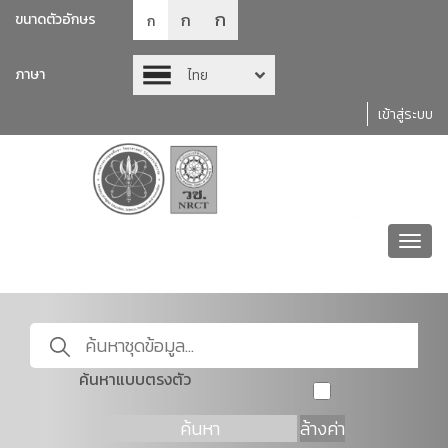
ก
ก
ขนาดตัวอักษร
ก
ภาษา
ไทย
เข้าสู่ระบบ
Toggl
navig
ค้นหาแบบตรงตัว
ค้นหา
ล้างค่า