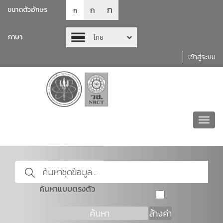
ก
ก
ขนาดตัวอักษร
ก
ภาษา
ไทย
เข้าสู่ระบบ
Toggl
navig
ค้นหาแบบตรงตัว
ค้นหา
ล้างค่า