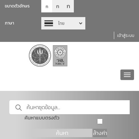
ก
ก
ขนาดตัวอักษร
ก
ภาษา
ไทย
เข้าสู่ระบบ
Toggl
navig
ค้นหาแบบตรงตัว
ค้นหา
ล้างค่า