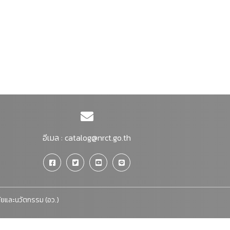
อีเมล :
catalog@nrct.go.th
จัยและนวัตกรรม (อว.)