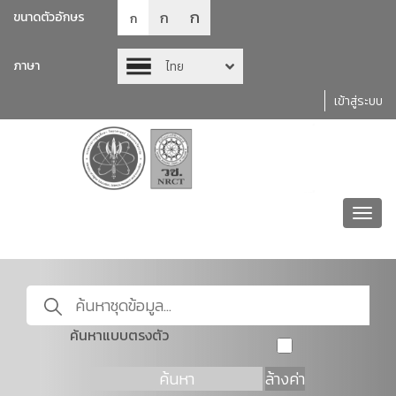
ก
ก
ขนาดตัวอักษร
ก
ภาษา
ไทย
เข้าสู่ระบบ
Toggl
navig
ค้นหาแบบตรงตัว
ค้นหา
ล้างค่า