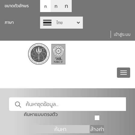
ก
ก
ขนาดตัวอักษร
ก
ภาษา
ไทย
เข้าสู่ระบบ
Toggl
navig
ค้นหาแบบตรงตัว
ค้นหา
ล้างค่า