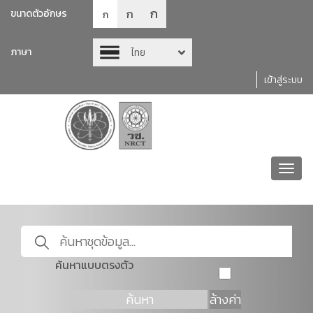
ก
ก
ขนาดตัวอักษร
ก
ภาษา
ไทย
เข้าสู่ระบบ
Toggl
navig
ค้นหาแบบตรงตัว
ค้นหา
ล้างค่า