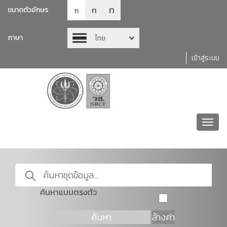
ก
ก
ขนาดตัวอักษร
ก
ภาษา
ไทย
เข้าสู่ระบบ
Toggl
navig
ค้นหาแบบตรงตัว
ค้นหา
ล้างค่า