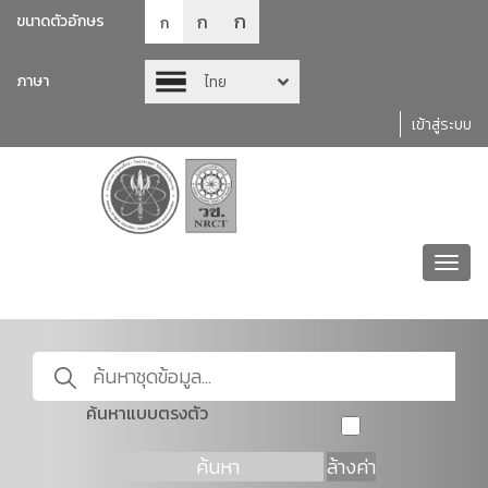
ก
ก
ขนาดตัวอักษร
ก
ภาษา
ไทย
เข้าสู่ระบบ
Toggl
navig
ค้นหาแบบตรงตัว
ค้นหา
ล้างค่า