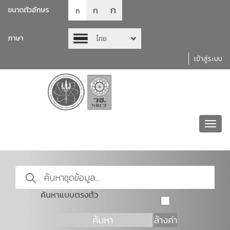
ก
ก
ขนาดตัวอักษร
ก
ภาษา
ไทย
เข้าสู่ระบบ
Toggl
navig
ค้นหาแบบตรงตัว
ค้นหา
ล้างค่า