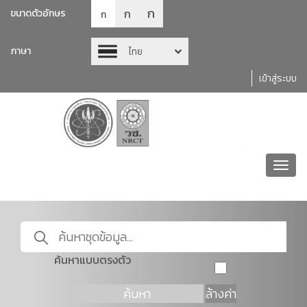
ก
ก
ขนาดตัวอักษร
ก
ภาษา
ไทย
เข้าสู่ระบบ
Toggl
navig
ค้นหาแบบตรงตัว
ค้นหา
ล้างค่า