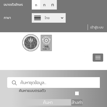
ก
ก
ขนาดตัวอักษร
ก
ภาษา
ไทย
เข้าสู่ระบบ
Toggl
navig
ค้นหาแบบตรงตัว
ค้นหา
ล้างค่า