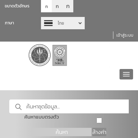
ก
ก
ขนาดตัวอักษร
ก
ภาษา
ไทย
เข้าสู่ระบบ
Toggl
navig
ค้นหาแบบตรงตัว
ค้นหา
ล้างค่า