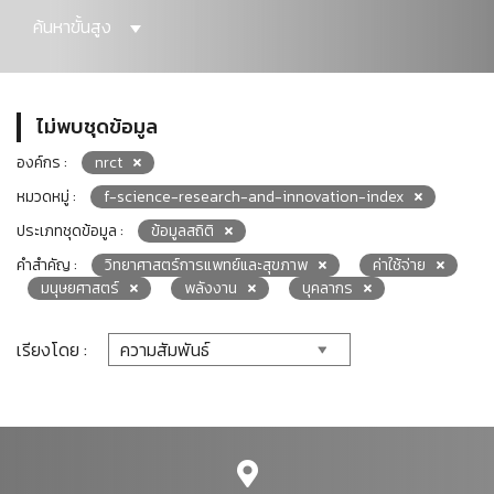
ค้นหาขั้นสูง
ไม่พบชุดข้อมูล
องค์กร :
nrct
หมวดหมู่ :
f-science-research-and-innovation-index
ประเภทชุดข้อมูล :
ข้อมูลสถิติ
คำสำคัญ :
วิทยาศาสตร์การแพทย์และสุขภาพ
ค่าใช้จ่าย
มนุษยศาสตร์
พลังงาน
บุคลากร
เรียงโดย :