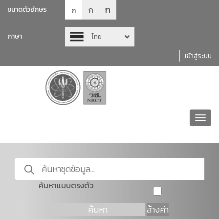
ก
ก
ขนาดตัวอักษร
ก
ภาษา
ไทย
เข้าสู่ระบบ
Toggl
navig
ค้นหาแบบตรงตัว
ค้นหา
ล้างค่า