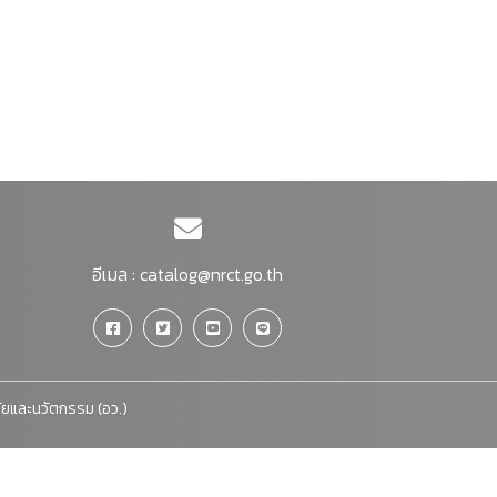
อีเมล :
catalog@nrct.go.th
จัยและนวัตกรรม (อว.)