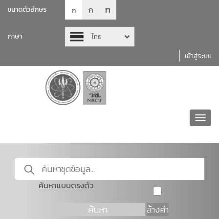
ก
ก
ขนาดตัวอักษร
ก
ภาษา
ไทย
เข้าสู่ระบบ
Toggl
navig
ค้นหาแบบตรงตัว
ค้นหา
ล้างค่า