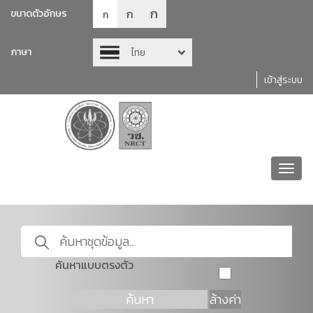
ก
ก
ขนาดตัวอักษร
ก
ภาษา
ไทย
เข้าสู่ระบบ
Toggl
navig
ค้นหาแบบตรงตัว
ค้นหา
ล้างค่า