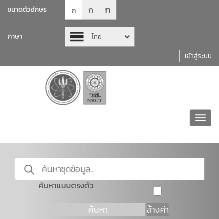
ก
ก
ขนาดตัวอักษร
ก
ภาษา
ไทย
เข้าสู่ระบบ
Toggl
navig
ค้นหาแบบตรงตัว
ค้นหา
ล้างค่า