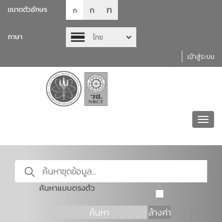
ก
ก
ขนาดตัวอักษร
ก
ภาษา
ไทย
เข้าสู่ระบบ
Toggl
navig
ค้นหาแบบตรงตัว
ค้นหา
ล้างค่า