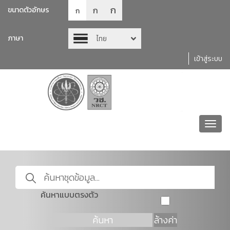
ก
ก
ขนาดตัวอักษร
ก
ภาษา
ไทย
เข้าสู่ระบบ
Toggl
navig
ค้นหาแบบตรงตัว
ค้นหา
ล้างค่า