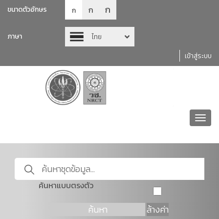
ก
ก
ขนาดตัวอักษร
ก
ภาษา
ไทย
เข้าสู่ระบบ
Toggl
navig
ค้นหาแบบตรงตัว
ค้นหา
ล้างค่า