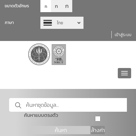
ก
ก
ขนาดตัวอักษร
ก
ภาษา
ไทย
เข้าสู่ระบบ
Toggl
navig
ค้นหาแบบตรงตัว
ค้นหา
ล้างค่า