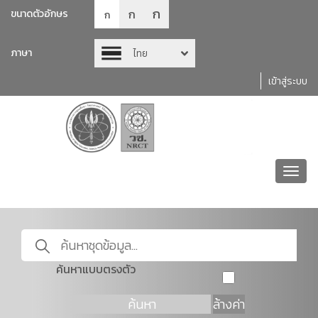
ก
ก
ขนาดตัวอักษร
ก
ภาษา
ไทย
เข้าสู่ระบบ
Toggl
navig
ค้นหาแบบตรงตัว
ค้นหา
ล้างค่า