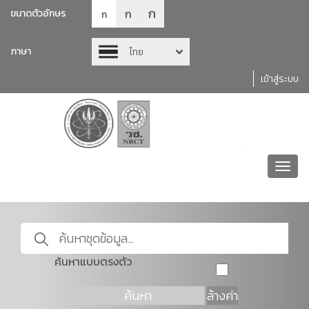
ก
ก
ขนาดตัวอักษร
ก
ภาษา
ไทย
เข้าสู่ระบบ
Toggl
navig
ค้นหาแบบตรงตัว
ค้นหา
ล้างค่า