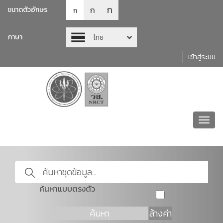
ก
ก
ขนาดตัวอักษร
ก
ภาษา
ไทย
เข้าสู่ระบบ
Toggl
navig
ค้นหาแบบตรงตัว
ค้นหา
ล้างค่า