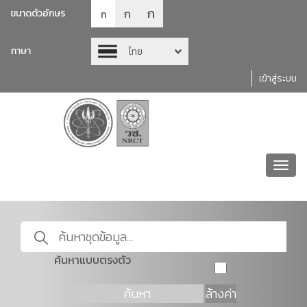
ก
ก
ขนาดตัวอักษร
ก
ภาษา
ไทย
เข้าสู่ระบบ
Toggl
navig
ค้นหาแบบตรงตัว
ค้นหา
ล้างค่า