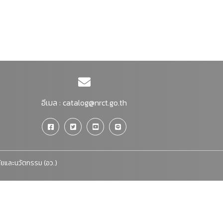
อีเมล :
catalog@nrct.go.th
จัยและนวัตกรรม (อว.)