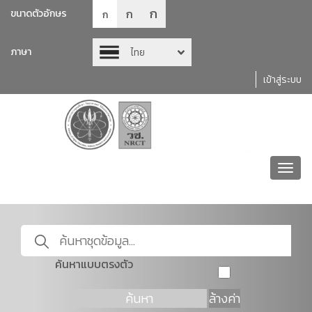
ก
ก
ขนาดตัวอักษร
ก
ภาษา
ไทย
เข้าสู่ระบบ
Toggl
navig
ค้นหาแบบตรงตัว
ค้นหา
ล้างค่า