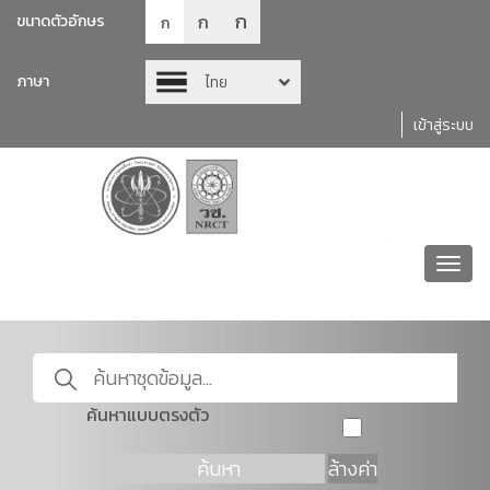
ก
ก
ขนาดตัวอักษร
ก
ภาษา
ไทย
เข้าสู่ระบบ
Toggl
navig
ค้นหาแบบตรงตัว
ค้นหา
ล้างค่า