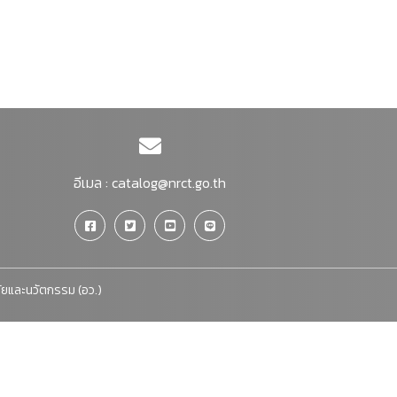
อีเมล :
catalog@nrct.go.th
จัยและนวัตกรรม (อว.)