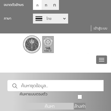
ก
ก
ขนาดตัวอักษร
ก
ภาษา
ไทย
เข้าสู่ระบบ
Toggl
navig
ค้นหาแบบตรงตัว
ค้นหา
ล้างค่า