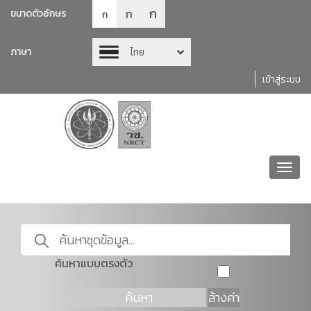
ก
ก
ขนาดตัวอักษร
ก
ภาษา
ไทย
เข้าสู่ระบบ
Toggl
navig
ค้นหาแบบตรงตัว
ค้นหา
ล้างค่า