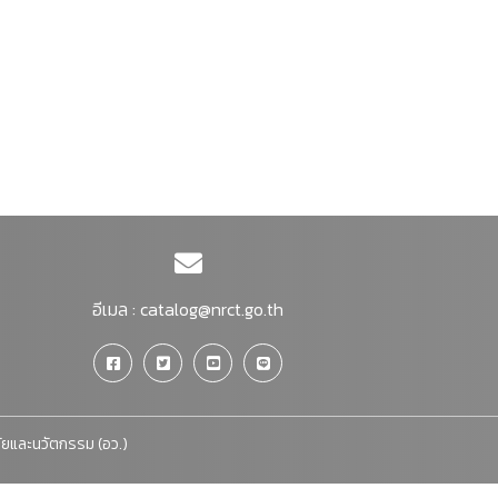
อีเมล :
catalog@nrct.go.th
จัยและนวัตกรรม (อว.)