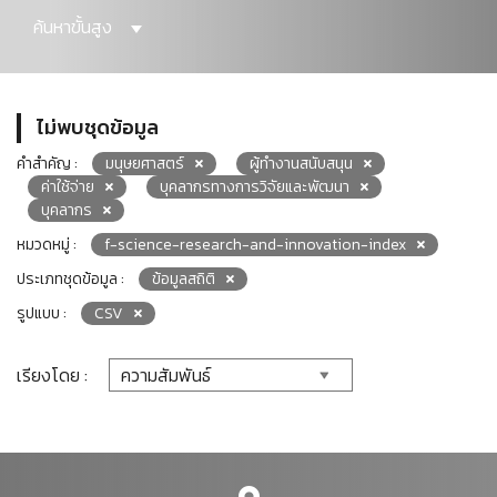
ค้นหาขั้นสูง
ไม่พบชุดข้อมูล
คำสำคัญ :
มนุษยศาสตร์
ผู้ทำงานสนับสนุน
ค่าใช้จ่าย
บุคลากรทางการวิจัยและพัฒนา
บุคลากร
หมวดหมู่ :
f-science-research-and-innovation-index
ประเภทชุดข้อมูล :
ข้อมูลสถิติ
รูปแบบ :
CSV
เรียงโดย :