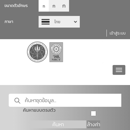
ก
ก
ขนาดตัวอักษร
ก
ภาษา
ไทย
เข้าสู่ระบบ
Toggl
navig
ค้นหาแบบตรงตัว
ค้นหา
ล้างค่า