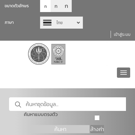
ก
ก
ขนาดตัวอักษร
ก
ภาษา
ไทย
เข้าสู่ระบบ
Toggl
navig
ค้นหาแบบตรงตัว
ค้นหา
ล้างค่า