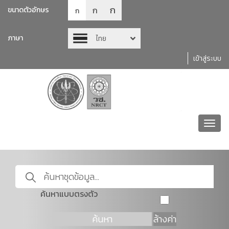
ก
ก
ขนาดตัวอักษร
ก
ภาษา
ไทย
เข้าสู่ระบบ
Toggl
navig
ค้นหาแบบตรงตัว
ค้นหา
ล้างค่า