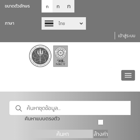
ก
ก
ขนาดตัวอักษร
ก
ภาษา
ไทย
เข้าสู่ระบบ
Toggl
navig
ค้นหาแบบตรงตัว
ค้นหา
ล้างค่า