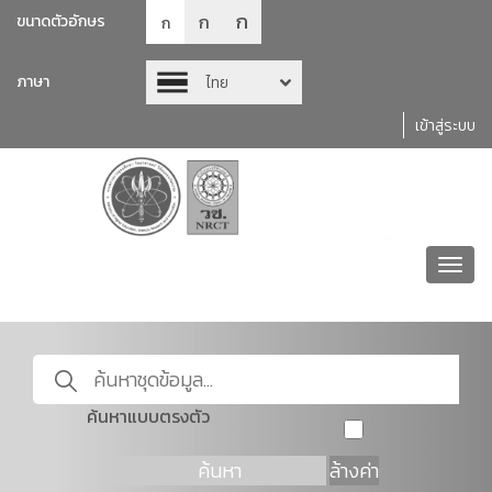
ก
ก
ขนาดตัวอักษร
ก
ภาษา
ไทย
เข้าสู่ระบบ
Toggl
navig
ค้นหาแบบตรงตัว
ค้นหา
ล้างค่า